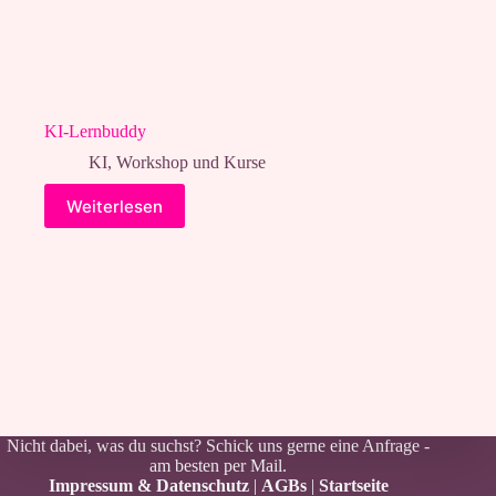
KI-Lernbuddy
KI
,
Workshop und Kurse
Weiterlesen
Nicht dabei, was du suchst? Schick uns gerne eine Anfrage -
am besten per
Mail
.
Impressum & Datenschutz
|
AGBs
|
Startseite