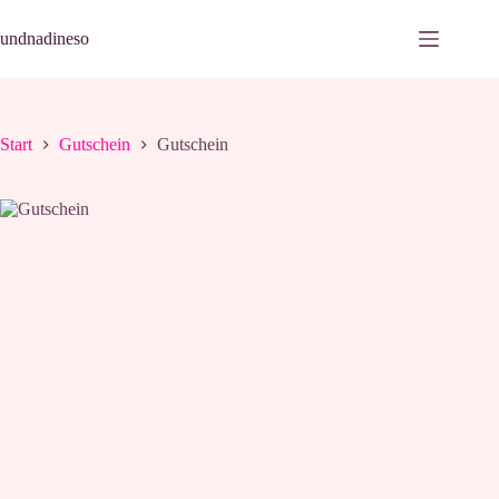
Zum
Inhalt
undnadineso
springen
Start
Gutschein
Gutschein