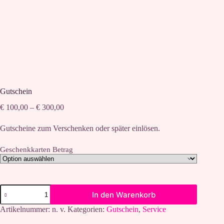
Gutschein
Preisspanne:
€
100,00
–
€
300,00
€ 100,00
bis
Gutscheine zum Verschenken oder später einlösen.
€ 300,00
Geschenkkarten Betrag
Gutschein
In den Warenkorb
Menge
Artikelnummer:
n. v.
Kategorien:
Gutschein
,
Service