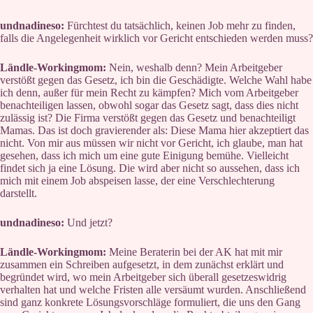
undnadineso:
Fürchtest du tatsächlich, keinen Job mehr zu finden,
falls die Angelegenheit wirklich vor Gericht entschieden werden muss?
Ländle-Workingmom:
Nein, weshalb denn? Mein Arbeitgeber
verstößt gegen das Gesetz, ich bin die Geschädigte. Welche Wahl habe
ich denn, außer für mein Recht zu kämpfen? Mich vom Arbeitgeber
benachteiligen lassen, obwohl sogar das Gesetz sagt, dass dies nicht
zulässig ist? Die Firma verstößt gegen das Gesetz und benachteiligt
Mamas. Das ist doch gravierender als: Diese Mama hier akzeptiert das
nicht. Von mir aus müssen wir nicht vor Gericht, ich glaube, man hat
gesehen, dass ich mich um eine gute Einigung bemühe. Vielleicht
findet sich ja eine Lösung. Die wird aber nicht so aussehen, dass ich
mich mit einem Job abspeisen lasse, der eine Verschlechterung
darstellt.
undnadineso:
Und jetzt?
Ländle-Workingmom:
Meine Beraterin bei der AK hat mit mir
zusammen ein Schreiben aufgesetzt, in dem zunächst erklärt und
begründet wird, wo mein Arbeitgeber sich überall gesetzeswidrig
verhalten hat und welche Fristen alle versäumt wurden. Anschließend
sind ganz konkrete Lösungsvorschläge formuliert, die uns den Gang