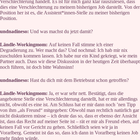
Verschlechterung handelt. Es ist für mich ganz klar rauszulesen, dass
dies eine Verschlechterung zu meinem bisherigen Job darstellt. Von der
Position her ist es, die Assistent*innen-Stelle zu meiner bisherigen
Position.
undnadineso:
Und was machst du jetzt damit?
Ländle-Workingmom:
Auf keinen Fall stimme ich einer
Degradierung zu. Wer macht das? Und nochmal: Ich hab mir nix
zuschulden kommen lassen. Ich habe nur ein Kind gekriegt, wie mein
Partner auch. Dass wir diese Diskussion in der heutigen Zeit überhaupt
noch führen, ist doch bitte Wahnsinn!
undnadineso:
Hast du dich mit dem Betriebsrat schon getroffen?
Ländle-Workingmom:
Ja, er war sehr nett. Bestätigt, dass die
angebotene Stelle eine Verschlechterung darstellt, hat er mir allerdings
nicht, obwohl es eine ist. Am Schluss hat er mir dann noch ’nen Tipp
von ihm „als Freund“ mitgegeben: Obwohl man rechtlich natürlich gar
nicht diskutieren müsse – ich deute das so, dass er ebenso der Ansicht
ist, dass das Recht auf meiner Seite ist – rät er mir als Freund eben, auf
keinen Fall vor Gericht zu gehen. Schließlich seien wir ja in
Vorarlberg. Gemeint ist das so, dass ich dann in Vorarlberg keinen Job
mehr finden würde.