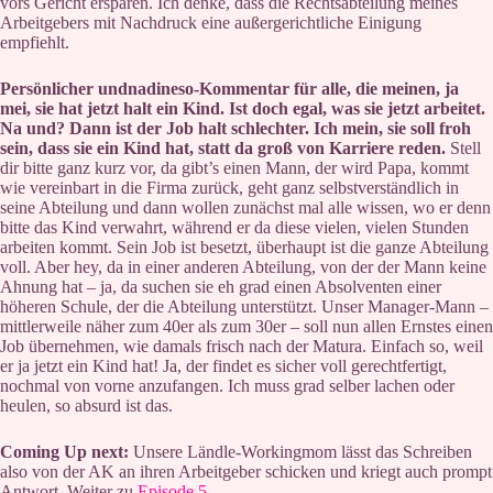
vors Gericht ersparen. Ich denke, dass die Rechtsabteilung meines
Arbeitgebers mit Nachdruck eine außergerichtliche Einigung
empfiehlt.
Persönlicher undnadineso-Kommentar für alle, die meinen, ja
mei, sie hat jetzt halt ein Kind. Ist doch egal, was sie jetzt arbeitet.
Na und? Dann ist der Job halt schlechter. Ich mein, sie soll froh
sein, dass sie ein Kind hat, statt da groß von Karriere reden.
Stell
dir bitte ganz kurz vor, da gibt’s einen Mann, der wird Papa, kommt
wie vereinbart in die Firma zurück, geht ganz selbstverständlich in
seine Abteilung und dann wollen zunächst mal alle wissen, wo er denn
bitte das Kind verwahrt, während er da diese vielen, vielen Stunden
arbeiten kommt. Sein Job ist besetzt, überhaupt ist die ganze Abteilung
voll. Aber hey, da in einer anderen Abteilung, von der der Mann keine
Ahnung hat – ja, da suchen sie eh grad einen Absolventen einer
höheren Schule, der die Abteilung unterstützt. Unser Manager-Mann –
mittlerweile näher zum 40er als zum 30er – soll nun allen Ernstes einen
Job übernehmen, wie damals frisch nach der Matura. Einfach so, weil
er ja jetzt ein Kind hat! Ja, der findet es sicher voll gerechtfertigt,
nochmal von vorne anzufangen. Ich muss grad selber lachen oder
heulen, so absurd ist das.
Coming Up next:
Unsere Ländle-Workingmom lässt das Schreiben
also von der AK an ihren Arbeitgeber schicken und kriegt auch prompt
Antwort. Weiter zu
Episode 5