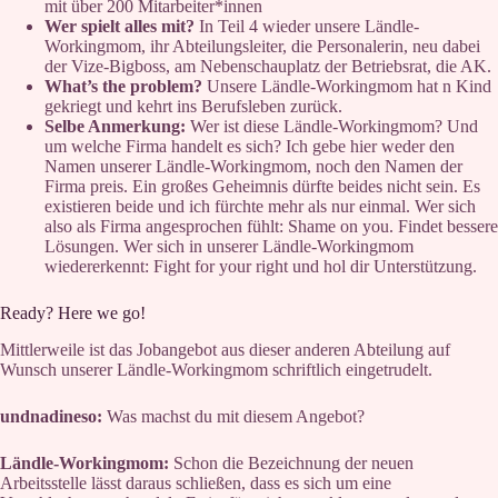
mit über 200 Mitarbeiter*innen
Wer spielt alles mit?
In Teil 4 wieder unsere Ländle-
Workingmom, ihr Abteilungsleiter, die Personalerin, neu dabei
der Vize-Bigboss, am Nebenschauplatz der Betriebsrat, die AK.
What’s the problem?
Unsere Ländle-Workingmom hat n Kind
gekriegt und kehrt ins Berufsleben zurück.
Selbe Anmerkung:
Wer ist diese Ländle-Workingmom? Und
um welche Firma handelt es sich? Ich gebe hier weder den
Namen unserer Ländle-Workingmom, noch den Namen der
Firma preis. Ein großes Geheimnis dürfte beides nicht sein. Es
existieren beide und ich fürchte mehr als nur einmal. Wer sich
also als Firma angesprochen fühlt: Shame on you. Findet bessere
Lösungen. Wer sich in unserer Ländle-Workingmom
wiedererkennt: Fight for your right und hol dir Unterstützung.
Ready? Here we go!
Mittlerweile ist das Jobangebot aus dieser anderen Abteilung auf
Wunsch unserer Ländle-Workingmom schriftlich eingetrudelt.
undnadineso:
Was machst du mit diesem Angebot?
Ländle-Workingmom:
Schon die Bezeichnung der neuen
Arbeitsstelle lässt daraus schließen, dass es sich um eine