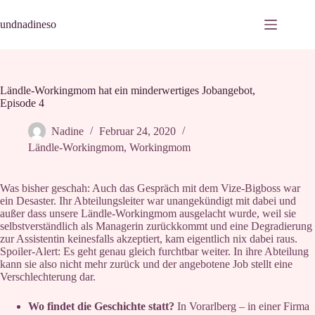
Zum
Inhalt
undnadineso
springen
Ländle-Workingmom hat ein minderwertiges Jobangebot,
Episode 4
Nadine
Februar 24, 2020
Ländle-Workingmom
,
Workingmom
Was bisher geschah: Auch das Gespräch mit dem Vize-Bigboss war
ein Desaster. Ihr Abteilungsleiter war unangekündigt mit dabei und
außer dass unsere Ländle-Workingmom ausgelacht wurde, weil sie
selbstverständlich als Managerin zurückkommt und eine Degradierung
zur Assistentin keinesfalls akzeptiert, kam eigentlich nix dabei raus.
Spoiler-Alert: Es geht genau gleich furchtbar weiter. In ihre Abteilung
kann sie also nicht mehr zurück und der angebotene Job stellt eine
Verschlechterung dar.
Wo findet die Geschichte statt?
In Vorarlberg – in einer Firma